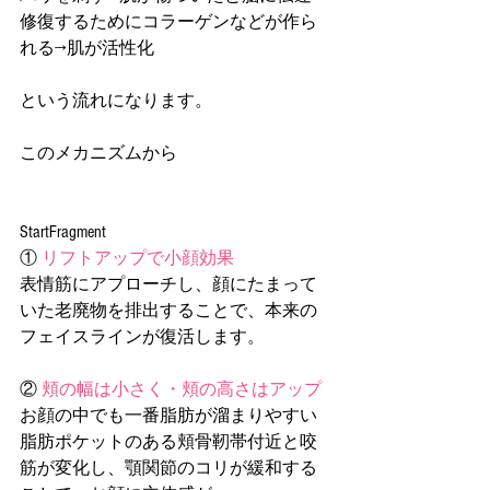
修復するためにコラーゲンなどが作ら
れる→肌が活性化
という流れになります。
このメカニズムから
StartFragment
① 
リフトアップで小顔効果
表情筋にアプローチし、顔にたまって
いた老廃物を排出することで、本来の
フェイスラインが復活します。
② 
頬の幅は小さく・頬の高さはアップ
お顔の中でも一番脂肪が溜まりやすい
脂肪ポケットのある頬骨靭帯付近と咬
筋が変化し、顎関節のコリが緩和する