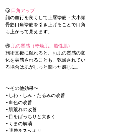
⑤ 
口角アップ
顔の血行を良くして上唇挙筋・大小頬
骨筋口角挙筋を引き上げることで口角
も上がって見えます。
⑥ 
肌の質感（乾燥肌、脂性肌）
施術直後に触れると、お肌の質感の変
化を実感されることも。乾燥されてい
る場合は肌がしっと潤った感じに。
〜その他効果〜
•しわ・しみ・たるみの改善
•血色の改善
•肌荒れの改善
•目をぱっちりと大きく 
•くまの解消
•眼袋をスッキリ